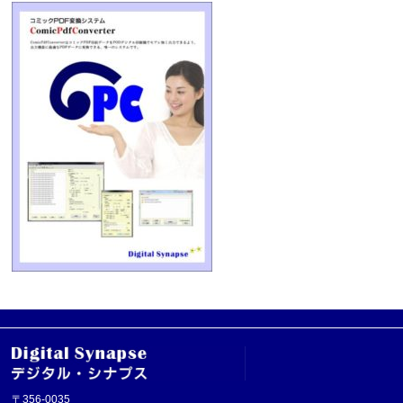
〒356-0035